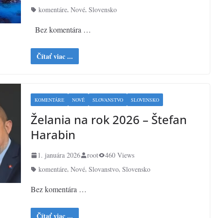
komentáre
Nové
Slovensko
,
,
Bez komentára …
Čítať viac ...
KOMENTÁRE
NOVÉ
SLOVANSTVO
SLOVENSKO
Želania na rok 2026 – Štefan
Harabin
1. januára 2026
root
460 Views
komentáre
Nové
Slovanstvo
Slovensko
,
,
,
Bez komentára …
Čítať viac ...