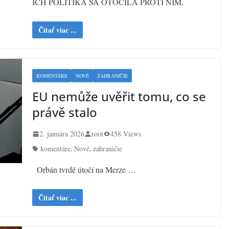
ICH POLITIKA SA OTOČILA PROTI NIM.
Čítať viac ...
KOMENTÁRE
NOVÉ
ZAHRANIČIE
EU nemůže uvěřit tomu, co se
právě stalo
2. januára 2026
root
458 Views
komentáre
Nové
zahraničie
,
,
Orbán tvrdě útočí na Merze …
Čítať viac ...