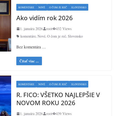
KOMENTÁRE
NOVÉ
O ČOM JE REČ
SLOVENSKO
Ako vidím rok 2026
1. januára 2026
root
432 Views
komentáre
Nové
O čom je reč
Slovensko
,
,
,
Bez komentára …
Čítať viac ...
KOMENTÁRE
NOVÉ
O ČOM JE REČ
SLOVENSKO
R. FICO: VŠETKO NAJLEPŠIE V
NOVOM ROKU 2026
1. januára 2026
root
439 Views