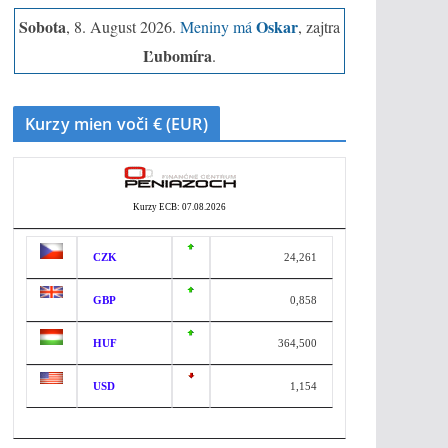
Sobota
Oskar
, 8. August 2026.
Meniny má
, zajtra
Ľubomíra
.
Kurzy mien voči € (EUR)
Kurzy ECB: 07.08.2026
CZK
24,261
GBP
0,858
HUF
364,500
USD
1,154