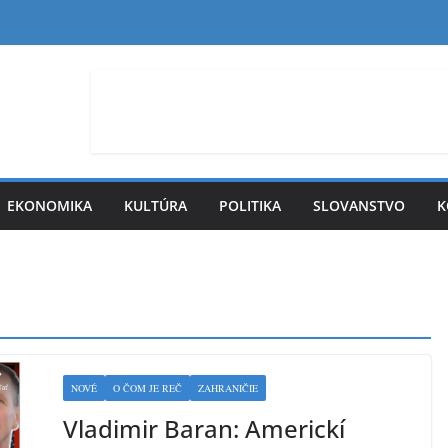
EKONOMIKA
KULTÚRA
POLITIKA
SLOVANSTVO
K
NOVÉ
O ČOM JE REČ
ZAHRANIČIE
Vladimir Baran: Americkí