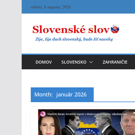
Skip
sobota, 8 augusta, 2026
to
content
DOMOV
SLOVENSKO
ZAHRANIČIE
Month:
január 2026