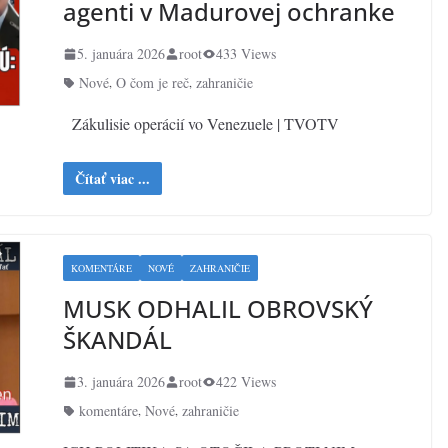
agenti v Madurovej ochranke
5. januára 2026
root
433 Views
Nové
O čom je reč
zahraničie
,
,
Zákulisie operácií vo Venezuele | TVOTV
Čítať viac ...
KOMENTÁRE
NOVÉ
ZAHRANIČIE
MUSK ODHALIL OBROVSKÝ
ŠKANDÁL
3. januára 2026
root
422 Views
komentáre
Nové
zahraničie
,
,