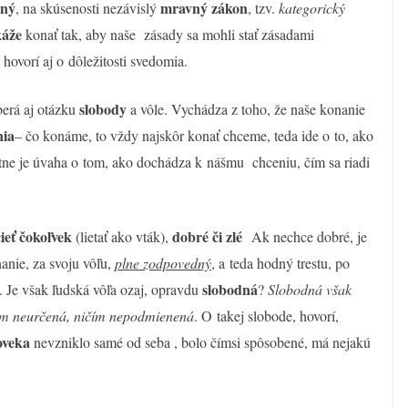
ený
mravný zákon
, na skúsenosti nezávislý
, tzv.
kategorick
ý
áže
konať tak, aby naše zásady sa mohli stať zásadami
 hovorí aj o dôležitosti svedomia.
slobody
berá aj otázku
a vôle. Vychádza z toho, že naše konanie
nia
– čo konáme, to vždy najskôr konať chceme, teda ide o to, ako
ne je úvaha o tom, ako dochádza k nášmu chceniu, čím sa riadi
ieť čokoľvek
dobré či zlé
(lietať ako vták),
Ak nechce dobré, je
nanie, za svoju vôľu,
plne zodpovedný
, a teda hodný trestu, po
slobodná
 Je však ľudská vôľa ozaj, opravdu
?
Slobodná však
čím neurčená, ničím nepodmienená
. O takej slobode, hovorí,
oveka
nevzniklo samé od seba , bolo čímsi spôsobené, má nejakú