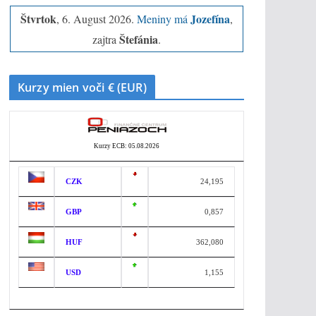
Štvrtok
Jozefína
, 6. August 2026.
Meniny má
,
Štefánia
zajtra
.
Kurzy mien voči € (EUR)
Kurzy ECB: 05.08.2026
CZK
24,195
GBP
0,857
HUF
362,080
USD
1,155