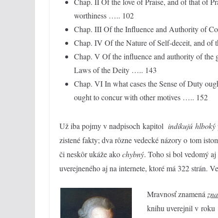
Chap. II Of the love of Praise, and of that of 
worthiness ….. 102
Chap. III Of the Influence and Authority of C
Chap. IV Of the Nature of Self-deceit, and of
Chap. V Of the influence and authority of the g
Laws of the Deity ….. 143
Chap. VI In what cases the Sense of Duty ought 
ought to concur with other motives ….. 152
Už iba pojmy v nadpisoch kapitol
indikujú
hlboký
zistené fakty; dva rôzne vedecké názory o tom istom
či neskôr ukáže ako
chybný
. Toho si bol vedomý aj
uverejneného aj na internete, ktoré má 322 strán. 
Mravnosť znamená
zna
knihu uverejnil v roku