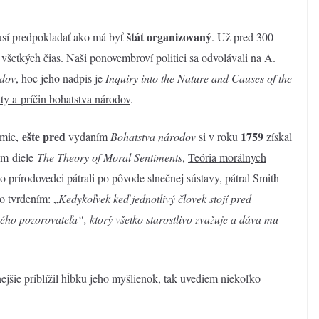
štát
organizovaný
sí predpokladať ako má byť
. Už pred 300
 všetkých čias. Naši ponovembroví politici sa odvolávali na A.
dov
, hoc jeho nadpis je
Inquiry into the Nature and Causes of the
y a príčin bohatstva národov
.
ešte pred
1759
ómie,
vydaním
Bohatstva národov
si v roku
získal
om diele
The Theory of Moral Sentiments
,
Teória morálnych
ko prírodovedci pátrali po pôvode slnečnej sústavy, pátral Smith
to tvrdením: „
Kedykoľvek keď jednotlivý človek stojí pred
ého pozorovateľa“, ktorý všetko starostlivo zvažuje a dáva mu
ejšie priblížil hĺbku jeho myšlienok, tak uvediem niekoľko