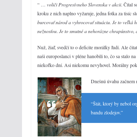
“ …
v
oliči Progresívneho Slovenska v akcii
. Čítal 
kroku z nich naplno vyžaruje, jedna fotka za tisíc sl
burcovať národ a vyhrocovať situáciu. Je to veľká 
nežnosťou
.
Je to smutné a nehorázne chrapúnstvo, a
Nuž, žiaľ, svedčí to o deficite morálky ľudí. Ale čita
naši europoslanci v pléne hanobili to, čo sa stalo n
niekoľko dní. Asi niekomu nevyhovel. Morálny po
Dnešnú úvahu začnem ne
“Štát, ktorý by nebol o
bandu zlodejov.”