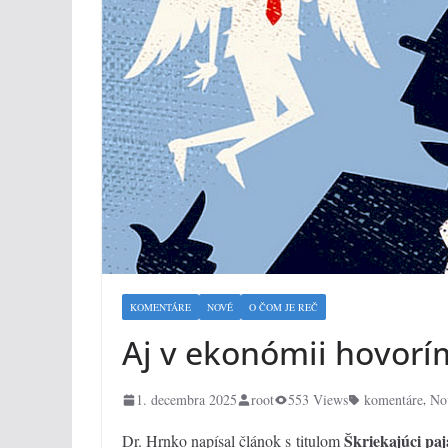
KOMENTÁRE
NOVÉ
O ČOM JE REČ
Aj v ekonómii hovorí
1. decembra 2025
root
553 Views
komentáre
No
,
Škriekajúci pa
Dr. Hrnko napísal článok s titulom