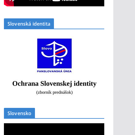
Slovenská identita
Slovensko
V