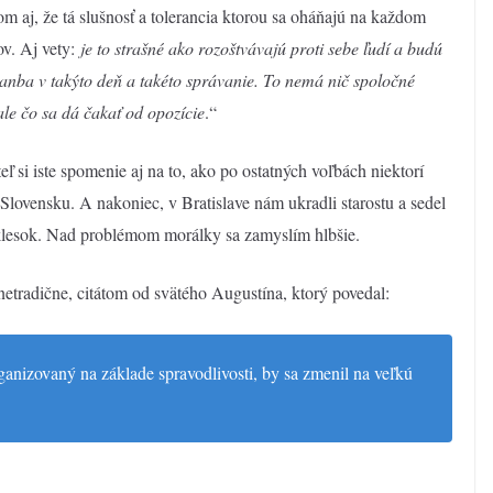
som aj, že tá slušnosť a tolerancia ktorou sa oháňajú na každom
ov. Aj vety:
j
e to strašné ako rozoštvávajú proti sebe ľudí a budú
hanba v takýto deň a takéto správanie. To nemá nič spoločné
le čo sa dá čakať od opozície
.“
teľ si iste spomenie aj na to, ako po ostatných voľbách niektorí
a Slovensku. A nakoniec, v Bratislave nám ukradli starostu a sedel
klesok. Nad problémom morálky sa zamyslím hlbšie.
tradične, citátom od svätého Augustína, ktorý povedal:
rganizovaný na základe spravodlivosti, by sa zmenil na veľkú