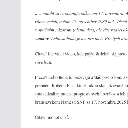
„… m
nohí sa tu oháňajú odkazom 17. novembra. 
vôbec vedeli, o čom 17. november 1989 bol. Všetci 
s opačným názorom zalepili ústa, ale ešte radšej 
zámkov
. Lebo sloboda je len pre nich. Pre tých dr
Čitateľ iste videl video, kde pajác škriekal. Aj pret
súvislostí
.
tlač
Prečo? Lebo ľudia to prežívajú a
píše o tom, ak
premiéra Roberta Fica, ktorý rukou sfanatizovaného 
sprevádzali aj protest progresívnych liberálov a ich 
bratislavskom Námestí SNP sa 17. novembra 2025 k
Čitateľ mohol čítať: