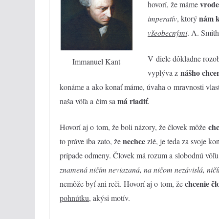
vrod
hovorí, že máme
nám k
imperatív
, ktorý
všeobecnými
. A. Smith
V diele dôkladne rozo
Immanuel Kant
nášho chce
vyplýva z
konáme a ako konať máme, úvaha o mravnosti vlast
má riadiť
naša vôľa a čím sa
.
chc
Hovorí aj o tom, že boli názory, že človek môže
nechce
to práve iba zato, že
zlé, je teda za svoje ko
prípade odmeny. Človek má rozum a slobodnú vôľu.
znamená ničím neviazaná, na ničom nezávislá, ni
chcenie čl
nemôže byť ani reči. Hovorí aj o tom, že
po
h
nútku
, akýsi motív.