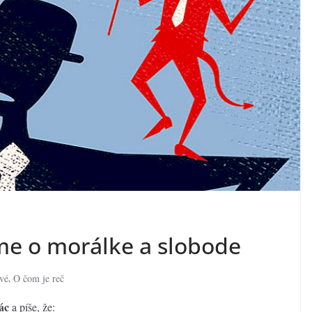
me o morálke a slobode
vé
O čom je reč
,
jác
a píše, že: