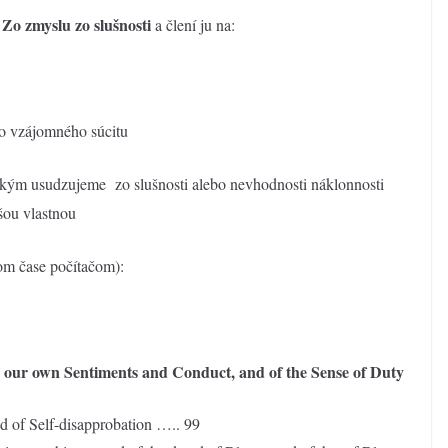
Zo zmyslu zo slušnosti
.
a člení ju na:
zo vzájomného súcitu
akým usudzujeme zo slušnosti alebo nevhodnosti náklonnosti
šou vlastnou
nom čase počítačom):
 our own Sentiments and Conduct, and of the Sense of Duty
nd of Self-disapprobation ….. 99