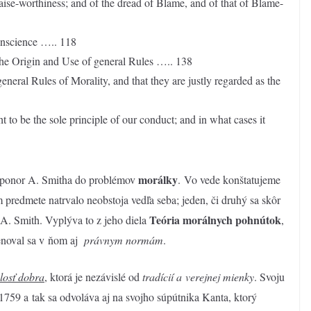
Praise-worthiness; and of the dread of Blame, and of that of Blame-
onscience ….. 118
 the Origin and Use of general Rules ….. 138
eneral Rules of Morality, and that they are justly regarded as the
to be the sole principle of our conduct; and in what cases it
morálky
ponor A. Smitha do problémov
. Vo vede konštatujeme
 predmete natrvalo neobstoja vedľa seba; jeden, či druhý sa skôr
Teória morálnych pohnútok
 A. Smith. Vyplýva to z jeho diela
,
Venoval sa v ňom aj
právnym normám
.
losť dobra
, ktorá je nezávislé od
tradícií a verejnej mienky
. Svoju
 1759 a tak sa odvoláva aj na svojho súpútnika Kanta, ktorý