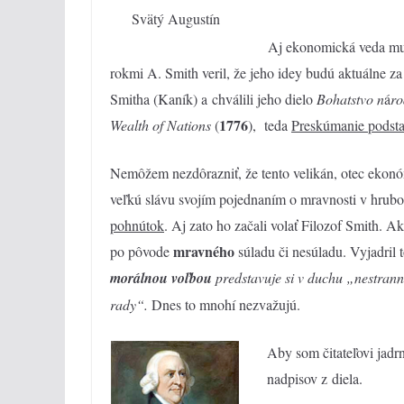
Svätý Augustín
Aj ekonomická veda mu
rokmi A. Smith veril, že jeho idey budú aktuálne za
Smitha (Kaník) a chválili jeho dielo
Bohatstvo n
á
ro
1776
Wealth of Nations
(
), teda
Preskúmanie podstat
Nemôžem nezdôrazniť, že tento velikán, otec ekon
veľkú slávu svojím pojednaním o mravnosti v hrub
pohnútok
. Aj zato ho začali volať Filozof Smith. A
mravného
po pôvode
súladu či nesúladu. Vyjadril 
morálnou voľbou
predstavuje si v duchu „nestrann
rady
“
.
Dnes to mnohí nezvažujú.
Aby som čitateľovi jadrn
nadpisov z diela.