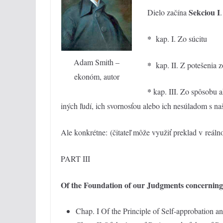
Sekciou I
Dielo začína
*
kap. I. Zo súcitu
Adam Smith –
*
kap. II. Z potešenia 
ekonóm, autor
*
kap. III. Zo spôsobu 
iných ľudí, ich svornosťou alebo ich nesúladom s na
Ale konkrétne: (čitateľ môže využiť preklad v reál
PART III
Of the Foundation of our Judgments concerning
Chap. I Of the Principle of Self-approbation a