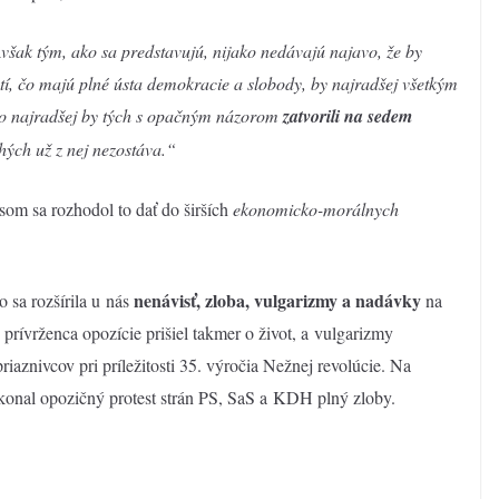
Avšak tým
, ako sa predstavujú, nijako nedávajú najavo, že by
tí, čo majú plné ústa demokracie a slobody, by najradšej všetkým
ako najradšej by tých s opačným názorom
zatvorili na sedem
uhých už z nej nezostáva
.“
o som sa rozhodol to dať do širších
ekonomicko-morálnych
n
enávisť, zloba, vulgarizmy a nadávky
o sa rozšírila u nás
na
prívrženca opozície prišiel takmer o život, a vulgarizmy
priaznivcov pri príležitosti 35. výročia Nežnej revolúcie. Na
onal opozičný protest strán PS, SaS a KDH plný zloby.