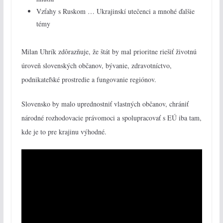
Vzťahy s Ruskom … Ukrajinskí utečenci a mnohé ďalšie
témy
Milan Uhrík zdôrazňuje, že štát by mal prioritne riešiť životnú
úroveň slovenských občanov, bývanie, zdravotníctvo,
podnikateľské prostredie a fungovanie regiónov.
Slovensko by malo uprednostniť vlastných občanov, chrániť
národné rozhodovacie právomoci a spolupracovať s EÚ iba tam,
kde je to pre krajinu výhodné.