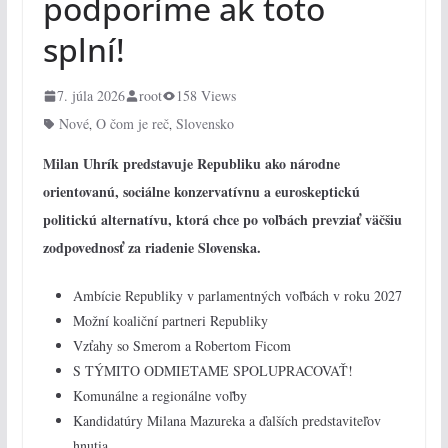
podporíme ak toto
splní!
7. júla 2026
root
158 Views
Nové
O čom je reč
Slovensko
,
,
Milan Uhrík predstavuje Republiku ako národne
orientovanú, sociálne konzervatívnu a euroskeptickú
politickú alternatívu, ktorá chce po voľbách prevziať väčšiu
zodpovednosť za riadenie Slovenska.
Ambície Republiky v parlamentných voľbách v roku 2027
Možní koaliční partneri Republiky
Vzťahy so Smerom a Robertom Ficom
S TÝMITO ODMIETAME SPOLUPRACOVAŤ!
Komunálne a regionálne voľby
Kandidatúry Milana Mazureka a ďalších predstaviteľov
hnutia