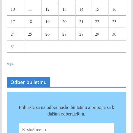
10
11
12
13
14
15
16
17
18
19
20
21
22
23
24
25
26
27
28
29
30
31
« júl
Odber bulletinu
Prihláste sa na odber nášho bulletinu a pripojte sa k
ďalším odberateľom.