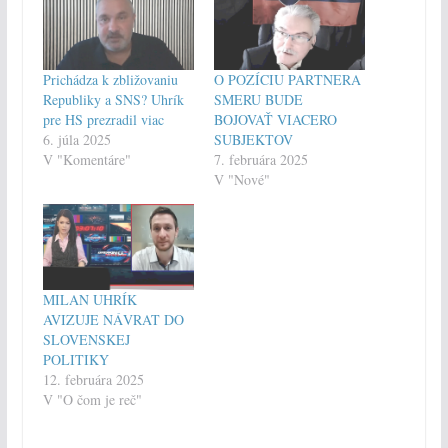
Prichádza k zbližovaniu
O POZÍCIU PARTNERA
Republiky a SNS? Uhrík
SMERU BUDE
pre HS prezradil viac
BOJOVAŤ VIACERO
6. júla 2025
SUBJEKTOV
V "Komentáre"
7. februára 2025
V "Nové"
MILAN UHRÍK
AVIZUJE NÁVRAT DO
SLOVENSKEJ
POLITIKY
12. februára 2025
V "O čom je reč"