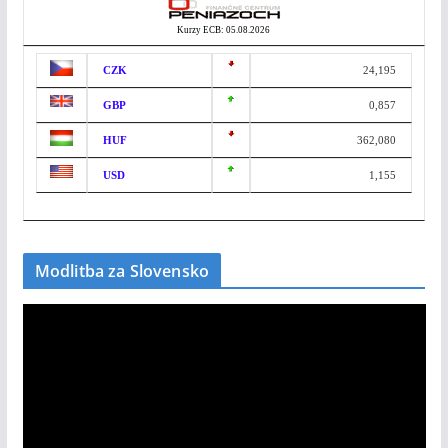
Kurzy ECB: 05.08.2026
CZK
24,195
GBP
0,857
HUF
362,080
USD
1,155
Modlitba za Slovensko
V
i
d
e
o