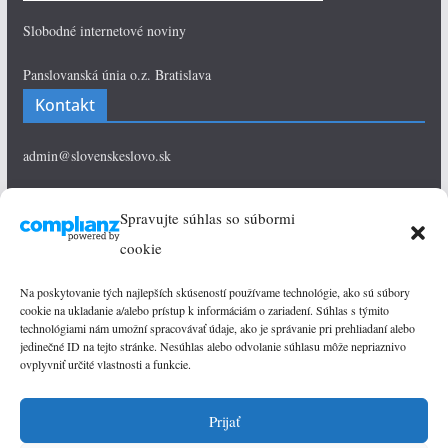
Slobodné internetové noviny
Panslovanská únia o.z. Bratislava
Kontakt
admin@slovenskeslovo.sk
Telefón: 0944401896
Spravujte súhlas so súbormi
Značky
cookie
Na poskytovanie tých najlepších skúseností používame technológie, ako sú súbory
komentáre
Ekonomika
História
Kultúra
cookie na ukladanie a/alebo prístup k informáciám o zariadení. Súhlas s týmito
technológiami nám umožní spracovávať údaje, ako je správanie pri prehliadaní alebo
jedinečné ID na tejto stránke. Nesúhlas alebo odvolanie súhlasu môže nepriaznivo
Nové
O čom je reč
Osobnosti
ovplyvniť určité vlastnosti a funkcie.
Podcast
Slovensko
zahraničie
politika
Slovanstvo
Prijať