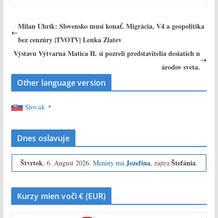
Milan Uhrík: Slovensko musí konať. Migrácia, V4 a geopolitika
bez cenzúry |TVOTV| Lenka Zlatev
Výstavu Výtvarná Matica II. si pozreli predstavitelia desiatich n
árodov sveta.
Other language version
Slovak
▼
Dnes oslavuje
Štvrtok
Jozefína
Štefánia
, 6. August 2026.
Meniny má
, zajtra
.
Kurzy mien voči € (EUR)