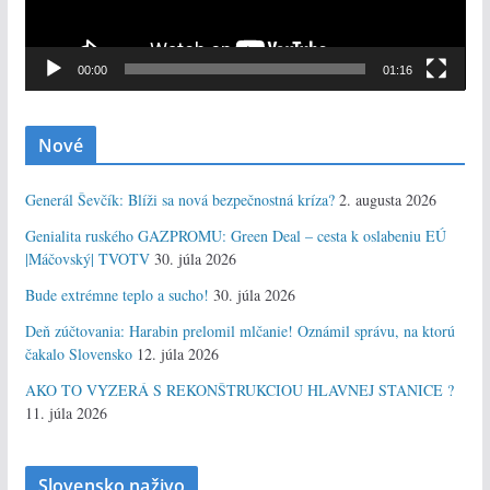
p
r
e
00:00
01:16
h
r
Nové
á
v
Generál Ševčík: Blíži sa nová bezpečnostná kríza?
2. augusta 2026
a
Genialita ruského GAZPROMU: Green Deal – cesta k oslabeniu EÚ
č
|Máčovský| TVOTV
30. júla 2026
Bude extrémne teplo a sucho!
30. júla 2026
Deň zúčtovania: Harabin prelomil mlčanie! Oznámil správu, na ktorú
čakalo Slovensko
12. júla 2026
AKO TO VYZERÁ S REKONŠTRUKCIOU HLAVNEJ STANICE ?
11. júla 2026
Slovensko naživo