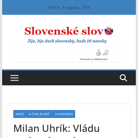
Skip
štvrtok, 6 augusta, 2026
to
content
NOVÉ
O ČOM JE REČ
SLOVENSKO
Milan Uhrík: Vládu